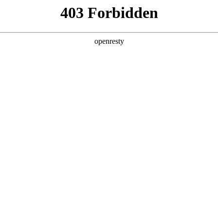
产品及服务
行业解决方案
合作伙伴
投资者关系
NO钱包数码的重要发展战略之一。NO钱包数码在遵从适用的国家和地区法律
、可持续、可信赖的网络安全与隐私保护保障体系，并积极地与有关政府
要性，致力于保护消费者、客户、供应商、合作伙伴、雇